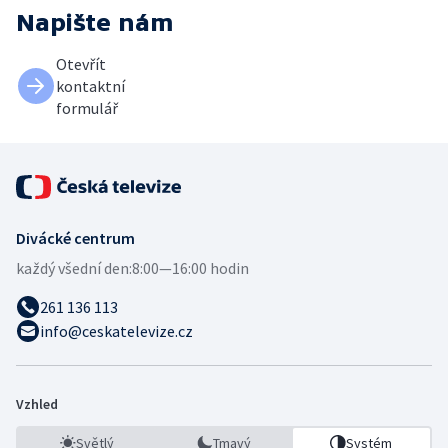
Napište nám
Otevřít
kontaktní
formulář
Divácké centrum
každý všední den:
8:00—16:00 hodin
261 136 113
info@ceskatelevize.cz
Vzhled
Světlý
Tmavý
Systém