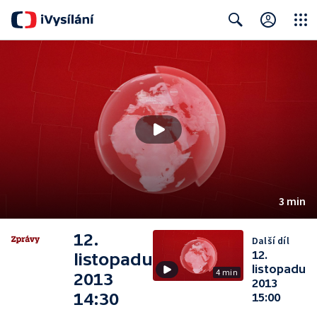
Close
Search
3 min
12.
Další díl
12.
listopadu
listopadu
4 min
2013
2013
14:30
15:00