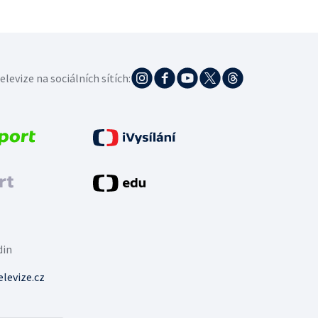
elevize na sociálních sítích:
din
levize.cz