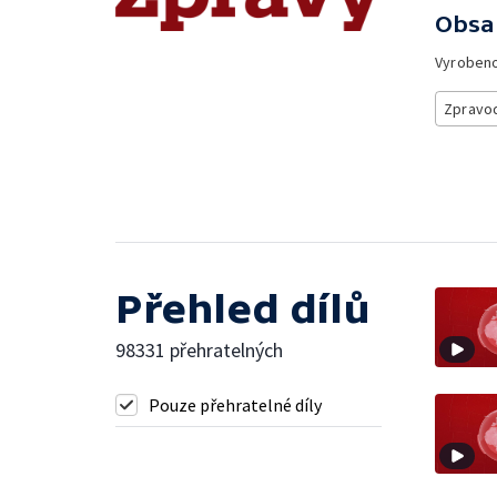
Obsa
Vyroben
Zpravod
Přehled dílů
98331 přehratelných
Pouze přehratelné díly