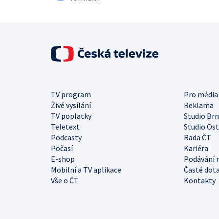
TV program
Pro média
Živé vysílání
Reklama
TV poplatky
Studio Br
Teletext
Studio Os
Podcasty
Rada ČT
Počasí
Kariéra
E-shop
Podávání 
Mobilní a TV aplikace
Časté dot
Vše o ČT
Kontakty