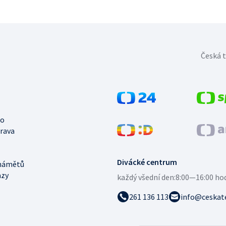
Česká t
no
trava
Divácké centrum
námětů
azy
každý všední den:
8:00—16:00 ho
261 136 113
info@ceskate