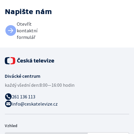
Napište nám
Otevřít
kontaktní
formulář
Divácké centrum
každý všední den:
8:00—16:00 hodin
261 136 113
info@ceskatelevize.cz
Vzhled