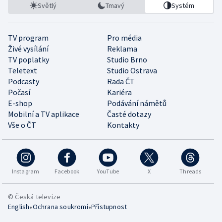
Světlý
Tmavý
Systém
TV program
Pro média
Živé vysílání
Reklama
TV poplatky
Studio Brno
Teletext
Studio Ostrava
Podcasty
Rada ČT
Počasí
Kariéra
E-shop
Podávání námětů
Mobilní a TV aplikace
Časté dotazy
Vše o ČT
Kontakty
Instagram
Facebook
YouTube
X
Threads
© Česká televize
•
•
English
Ochrana soukromí
Přístupnost