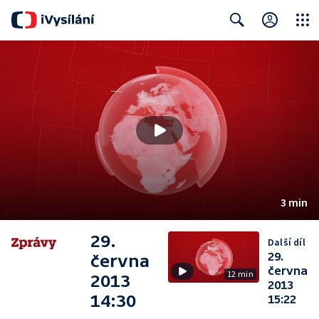
Close
Search
3 min
29.
Další díl
29.
června
června
12 min
2013
2013
14:30
15:22