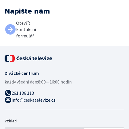
Napište nám
Otevřít
kontaktní
formulář
Divácké centrum
každý všední den:
8:00—16:00 hodin
261 136 113
info@ceskatelevize.cz
Vzhled