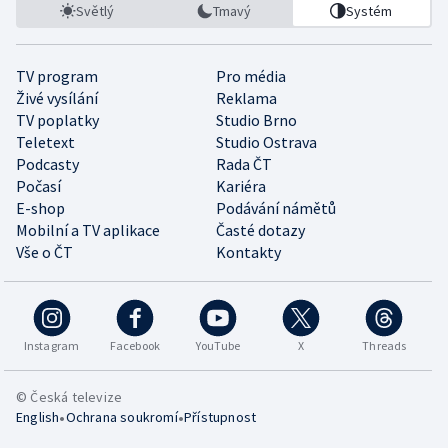
Světlý
Tmavý
Systém
TV program
Pro média
Živé vysílání
Reklama
TV poplatky
Studio Brno
Teletext
Studio Ostrava
Podcasty
Rada ČT
Počasí
Kariéra
E-shop
Podávání námětů
Mobilní a TV aplikace
Časté dotazy
Vše o ČT
Kontakty
Instagram
Facebook
YouTube
X
Threads
© Česká televize
•
•
English
Ochrana soukromí
Přístupnost