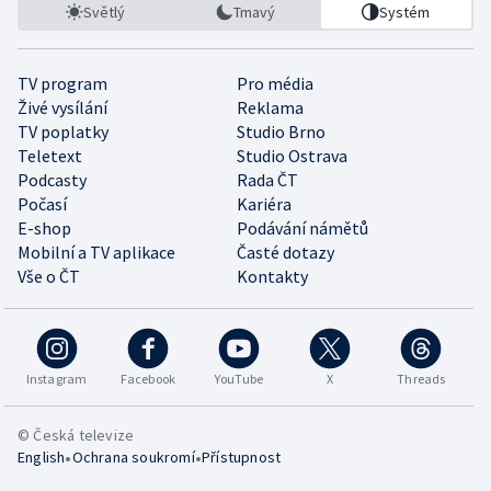
Světlý
Tmavý
Systém
TV program
Pro média
Živé vysílání
Reklama
TV poplatky
Studio Brno
Teletext
Studio Ostrava
Podcasty
Rada ČT
Počasí
Kariéra
E-shop
Podávání námětů
Mobilní a TV aplikace
Časté dotazy
Vše o ČT
Kontakty
Instagram
Facebook
YouTube
X
Threads
© Česká televize
•
•
English
Ochrana soukromí
Přístupnost