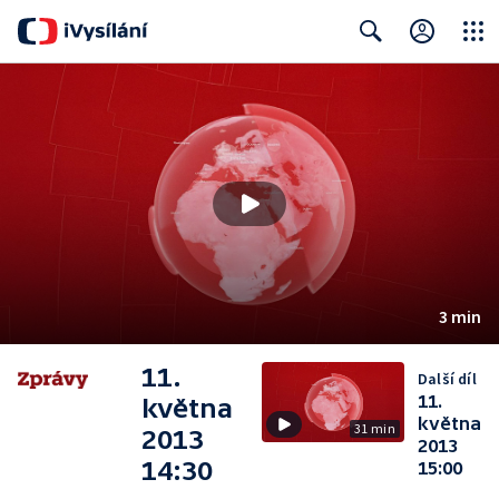
Close
Search
3 min
11.
Další díl
11.
května
května
31 min
2013
2013
14:30
15:00