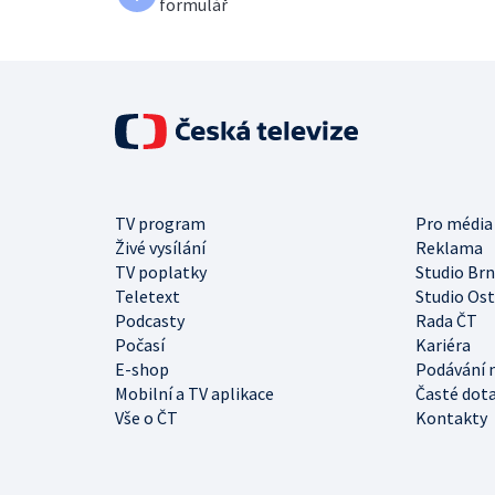
formulář
TV program
Pro média
Živé vysílání
Reklama
TV poplatky
Studio Br
Teletext
Studio Os
Podcasty
Rada ČT
Počasí
Kariéra
E-shop
Podávání 
Mobilní a TV aplikace
Časté dot
Vše o ČT
Kontakty