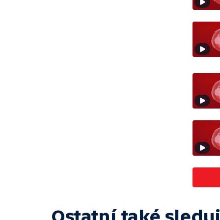
Ostatní také sleduj