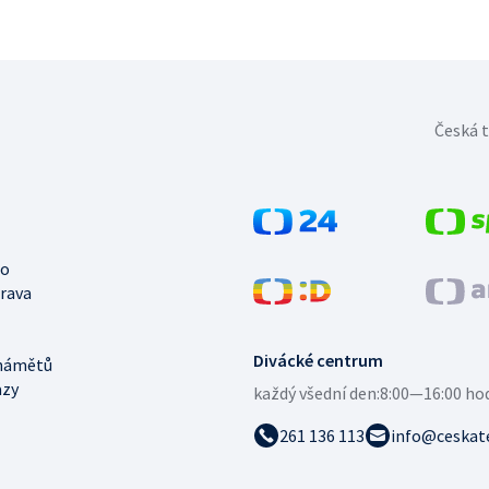
Česká t
no
trava
Divácké centrum
námětů
azy
každý všední den:
8:00—16:00 ho
261 136 113
info@ceskate