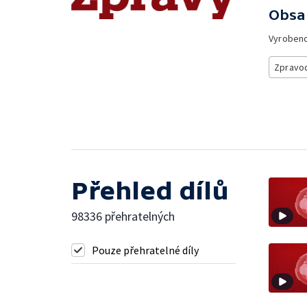
Obsa
Vyroben
Zpravod
Přehled dílů
98336 přehratelných
Pouze přehratelné díly