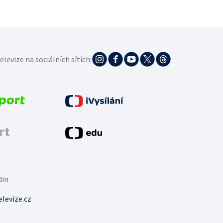
elevize na sociálních sítích:
din
levize.cz