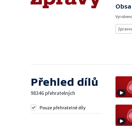
Obsa
Vyroben
Zpravod
Přehled dílů
98346 přehratelných
Pouze přehratelné díly