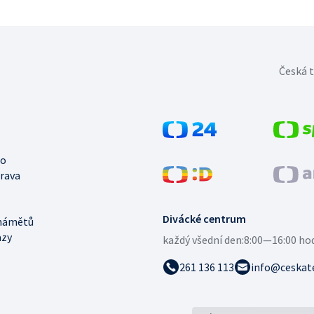
Česká t
no
trava
Divácké centrum
námětů
azy
každý všední den:
8:00—16:00 ho
261 136 113
info@ceskate