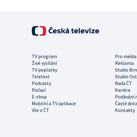
TV program
Pro média
Živé vysílání
Reklama
TV poplatky
Studio Br
Teletext
Studio Os
Podcasty
Rada ČT
Počasí
Kariéra
E-shop
Podávání 
Mobilní a TV aplikace
Časté dot
Vše o ČT
Kontakty