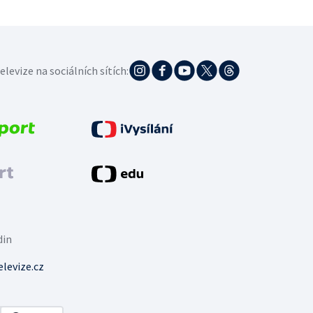
elevize na sociálních sítích:
din
levize.cz