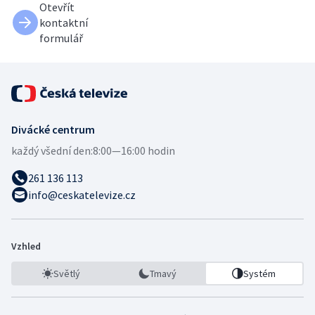
Otevřít
kontaktní
formulář
Divácké centrum
každý všední den:
8:00—16:00 hodin
261 136 113
info@ceskatelevize.cz
Vzhled
Světlý
Tmavý
Systém