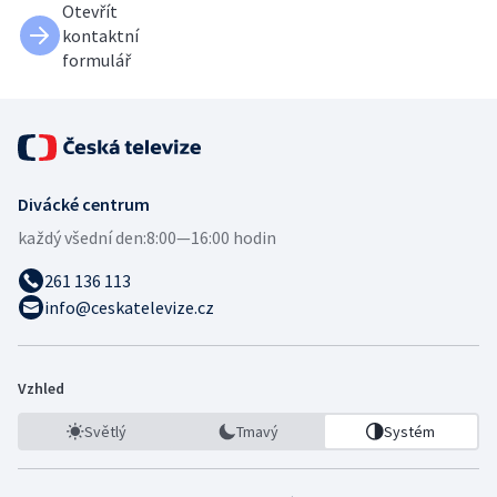
Otevřít
kontaktní
formulář
Divácké centrum
každý všední den:
8:00—16:00 hodin
261 136 113
info@ceskatelevize.cz
Vzhled
Světlý
Tmavý
Systém