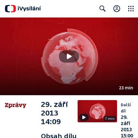
Close
Search
23 min
29. září
Další
díl
2013
29.
7 min
14:09
září
2013
Obsah dílu
15:00