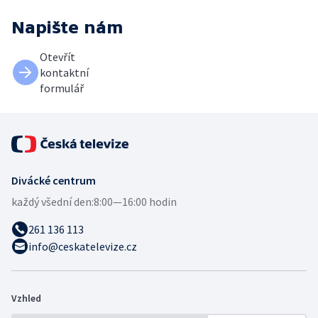
Napište nám
Otevřít
kontaktní
formulář
Divácké centrum
každý všední den:
8:00—16:00 hodin
261 136 113
info@ceskatelevize.cz
Vzhled