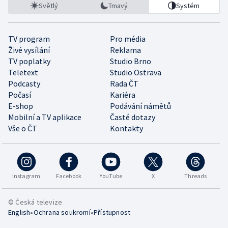
Světlý
Tmavý
Systém
TV program
Pro média
Živé vysílání
Reklama
TV poplatky
Studio Brno
Teletext
Studio Ostrava
Podcasty
Rada ČT
Počasí
Kariéra
E-shop
Podávání námětů
Mobilní a TV aplikace
Časté dotazy
Vše o ČT
Kontakty
Instagram
Facebook
YouTube
X
Threads
© Česká televize
•
•
English
Ochrana soukromí
Přístupnost