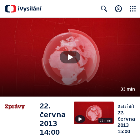
Close
Search
33 min
22.
Další díl
22.
června
června
33 min
2013
2013
14:00
15:00