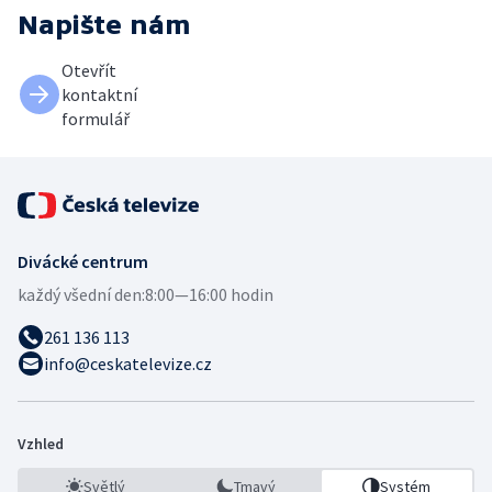
Napište nám
Otevřít
kontaktní
formulář
Divácké centrum
každý všední den:
8:00—16:00 hodin
261 136 113
info@ceskatelevize.cz
Vzhled
Světlý
Tmavý
Systém