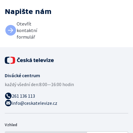
Napište nám
Otevřít
kontaktní
formulář
Divácké centrum
každý všední den:
8:00—16:00 hodin
261 136 113
info@ceskatelevize.cz
Vzhled