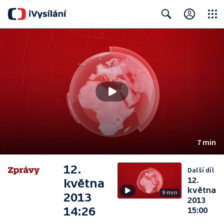
Close
Search
7 min
12.
Další díl
12.
května
května
9 min
2013
2013
14:26
15:00