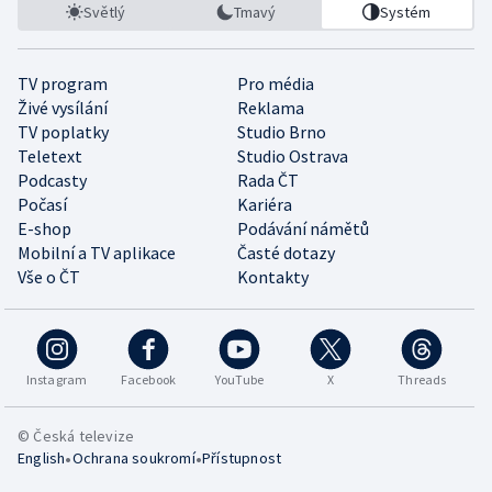
Světlý
Tmavý
Systém
TV program
Pro média
Živé vysílání
Reklama
TV poplatky
Studio Brno
Teletext
Studio Ostrava
Podcasty
Rada ČT
Počasí
Kariéra
E-shop
Podávání námětů
Mobilní a TV aplikace
Časté dotazy
Vše o ČT
Kontakty
Instagram
Facebook
YouTube
X
Threads
© Česká televize
•
•
English
Ochrana soukromí
Přístupnost