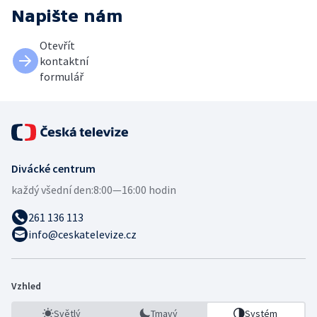
Napište nám
Otevřít
kontaktní
formulář
Divácké centrum
každý všední den:
8:00—16:00 hodin
261 136 113
info@ceskatelevize.cz
Vzhled
Světlý
Tmavý
Systém