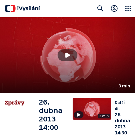
Close
Search
3 min
26.
Další
díl
dubna
26.
3 min
2013
dubna
14:00
2013
14:30