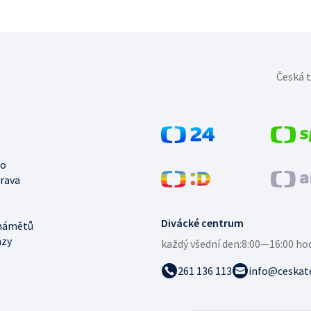
Česká t
no
trava
Divácké centrum
námětů
azy
každý všední den:
8:00—16:00 ho
261 136 113
info@ceskate