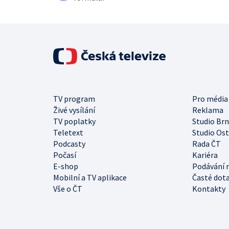
TV program
Pro média
Živé vysílání
Reklama
TV poplatky
Studio Br
Teletext
Studio Os
Podcasty
Rada ČT
Počasí
Kariéra
E-shop
Podávání 
Mobilní a TV aplikace
Časté dot
Vše o ČT
Kontakty