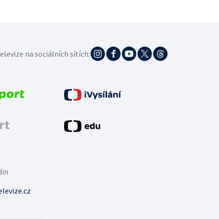
elevize na sociálních sítích:
din
levize.cz