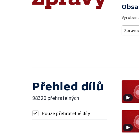
Obsa
Vyroben
Zpravod
Přehled dílů
98320 přehratelných
Pouze přehratelné díly