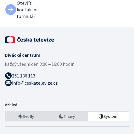
Otevřít
kontaktní
formulář
Divácké centrum
každý všední den:
8:00—16:00 hodin
261 136 113
info@ceskatelevize.cz
Vzhled
Světlý
Tmavý
Systém