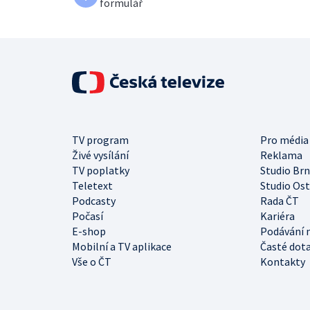
formulář
TV program
Pro média
Živé vysílání
Reklama
TV poplatky
Studio Br
Teletext
Studio Os
Podcasty
Rada ČT
Počasí
Kariéra
E-shop
Podávání 
Mobilní a TV aplikace
Časté dot
Vše o ČT
Kontakty