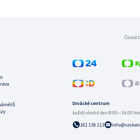
Česká t
no
trava
Divácké centrum
námětů
azy
každý všední den:
8:00—16:00 ho
261 136 113
info@ceskate