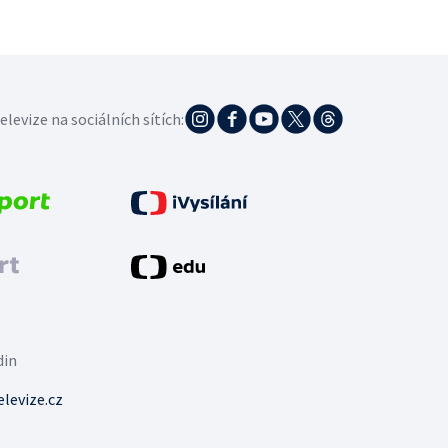
elevize na sociálních sítích:
din
levize.cz