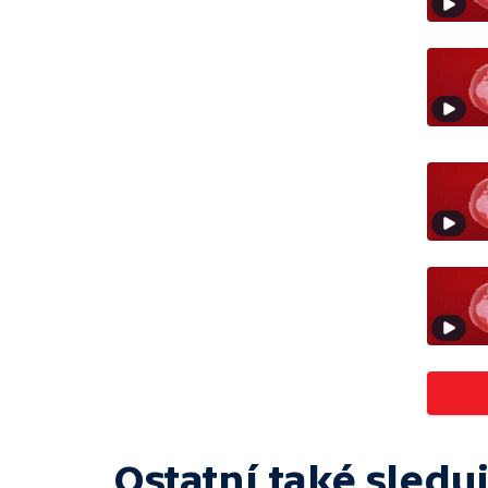
Ostatní také sleduj