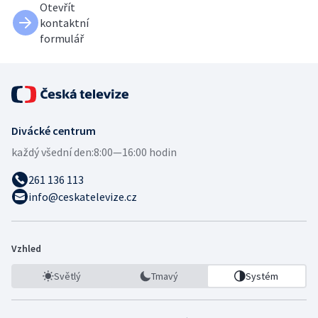
Otevřít
kontaktní
formulář
Divácké centrum
každý všední den:
8:00—16:00 hodin
261 136 113
info@ceskatelevize.cz
Vzhled
Světlý
Tmavý
Systém