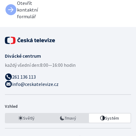
Otevřít
kontaktní
formulář
Divácké centrum
každý všední den:
8:00—16:00 hodin
261 136 113
info@ceskatelevize.cz
Vzhled
Světlý
Tmavý
Systém