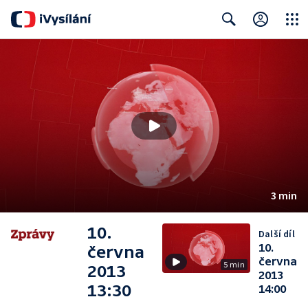
Close
Search
3 min
10.
Další díl
10.
června
června
5 min
2013
2013
13:30
14:00