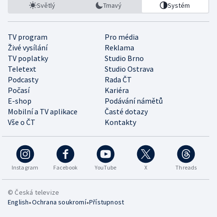
Světlý
Tmavý
Systém
TV program
Pro média
Živé vysílání
Reklama
TV poplatky
Studio Brno
Teletext
Studio Ostrava
Podcasty
Rada ČT
Počasí
Kariéra
E-shop
Podávání námětů
Mobilní a TV aplikace
Časté dotazy
Vše o ČT
Kontakty
Instagram
Facebook
YouTube
X
Threads
© Česká televize
•
•
English
Ochrana soukromí
Přístupnost