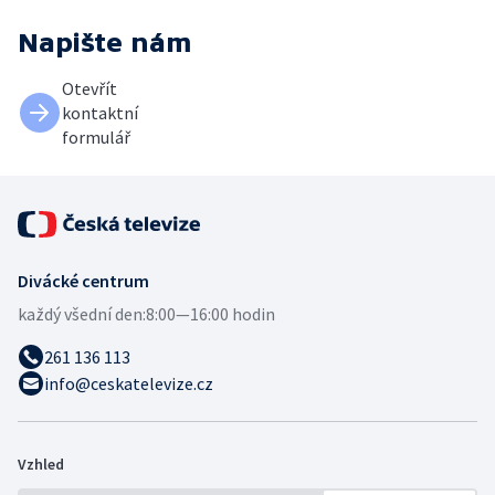
Napište nám
Otevřít
kontaktní
formulář
Divácké centrum
každý všední den:
8:00—16:00 hodin
261 136 113
info@ceskatelevize.cz
Vzhled