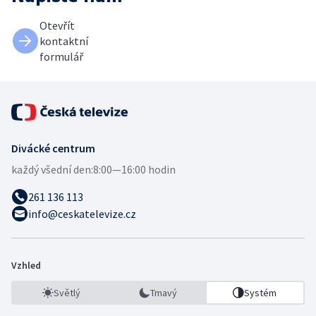
Otevřít
kontaktní
formulář
Divácké centrum
každý všední den:
8:00—16:00 hodin
261 136 113
info@ceskatelevize.cz
Vzhled
Světlý
Tmavý
Systém