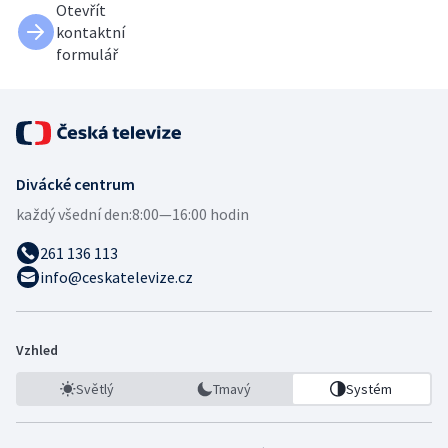
Otevřít
kontaktní
formulář
Divácké centrum
každý všední den:
8:00—16:00 hodin
261 136 113
info@ceskatelevize.cz
Vzhled
Světlý
Tmavý
Systém