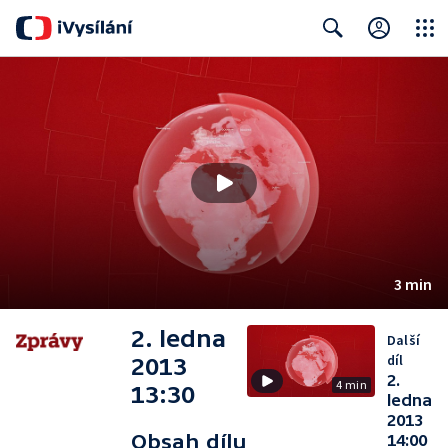
Close
Search
3 min
2. ledna
Další
díl
2013
2.
4 min
13:30
ledna
2013
Obsah dílu
14:00