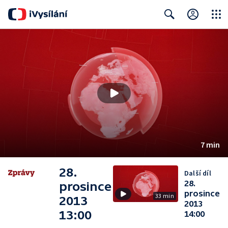
Close
Search
7 min
28.
Další díl
28.
prosince
prosince
33 min
2013
2013
13:00
14:00