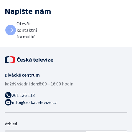
Napište nám
Otevřít
kontaktní
formulář
Divácké centrum
každý všední den:
8:00—16:00 hodin
261 136 113
info@ceskatelevize.cz
Vzhled