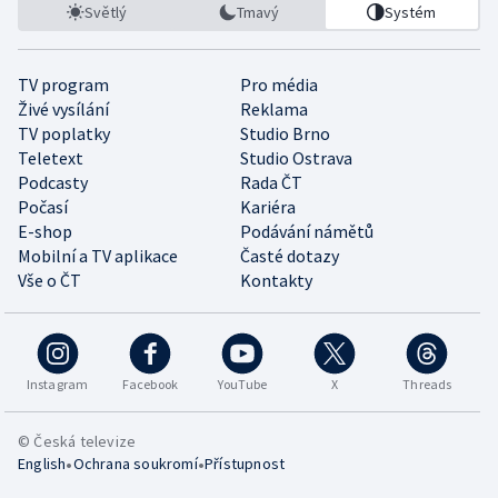
Světlý
Tmavý
Systém
TV program
Pro média
Živé vysílání
Reklama
TV poplatky
Studio Brno
Teletext
Studio Ostrava
Podcasty
Rada ČT
Počasí
Kariéra
E-shop
Podávání námětů
Mobilní a TV aplikace
Časté dotazy
Vše o ČT
Kontakty
Instagram
Facebook
YouTube
X
Threads
© Česká televize
•
•
English
Ochrana soukromí
Přístupnost