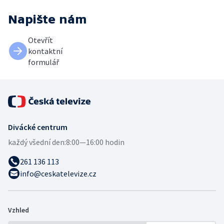
Napište nám
Otevřít
kontaktní
formulář
Divácké centrum
každý všední den:
8:00—16:00 hodin
261 136 113
info@ceskatelevize.cz
Vzhled