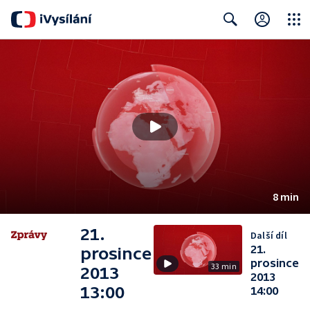
Close
Search
8 min
21.
Další díl
21.
prosince
prosince
33 min
2013
2013
13:00
14:00