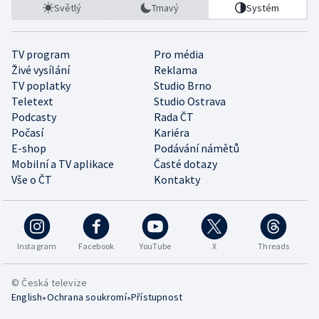
Světlý
Tmavý
Systém
TV program
Pro média
Živé vysílání
Reklama
TV poplatky
Studio Brno
Teletext
Studio Ostrava
Podcasty
Rada ČT
Počasí
Kariéra
E-shop
Podávání námětů
Mobilní a TV aplikace
Časté dotazy
Vše o ČT
Kontakty
Instagram
Facebook
YouTube
X
Threads
© Česká televize
•
•
English
Ochrana soukromí
Přístupnost