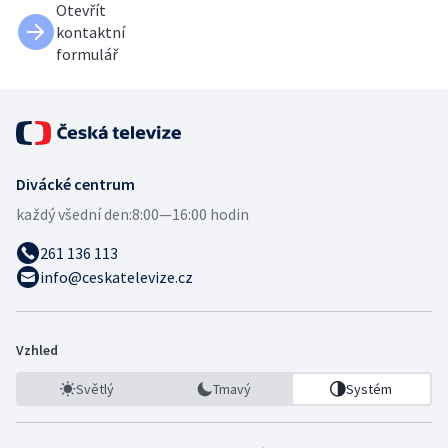
Otevřít
kontaktní
formulář
Divácké centrum
každý všední den:
8:00—16:00 hodin
261 136 113
info@ceskatelevize.cz
Vzhled
Světlý
Tmavý
Systém