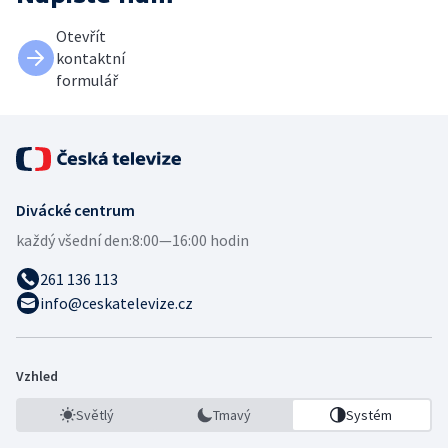
Otevřít
kontaktní
formulář
Divácké centrum
každý všední den:
8:00—16:00 hodin
261 136 113
info@ceskatelevize.cz
Vzhled
Světlý
Tmavý
Systém