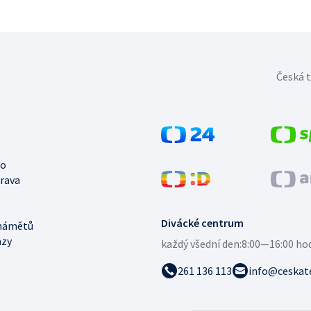
Česká t
no
trava
Divácké centrum
námětů
azy
každý všední den:
8:00—16:00 ho
261 136 113
info@ceskate