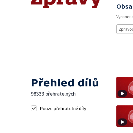
Obsa
Vyroben
Zpravod
Přehled dílů
98333 přehratelných
Pouze přehratelné díly