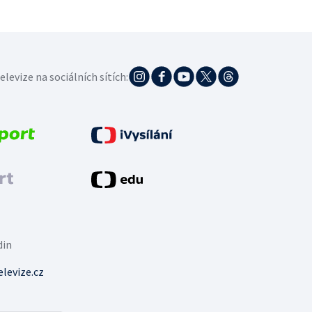
elevize na sociálních sítích:
din
levize.cz