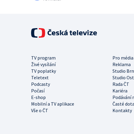
TV program
Pro média
Živé vysílání
Reklama
TV poplatky
Studio Br
Teletext
Studio Os
Podcasty
Rada ČT
Počasí
Kariéra
E-shop
Podávání 
Mobilní a TV aplikace
Časté dot
Vše o ČT
Kontakty