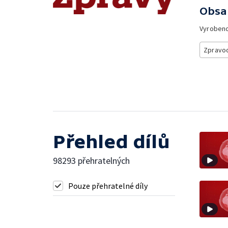
Obsa
Vyroben
Zpravod
Přehled dílů
98293 přehratelných
Pouze přehratelné díly