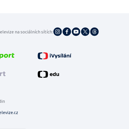
elevize na sociálních sítích:
din
levize.cz