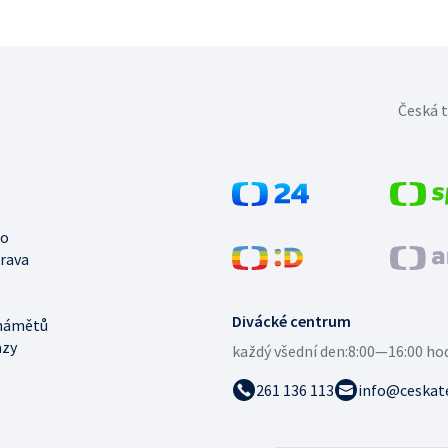
Česká t
no
trava
Divácké centrum
námětů
azy
každý všední den:
8:00—16:00 ho
261 136 113
info@ceskate