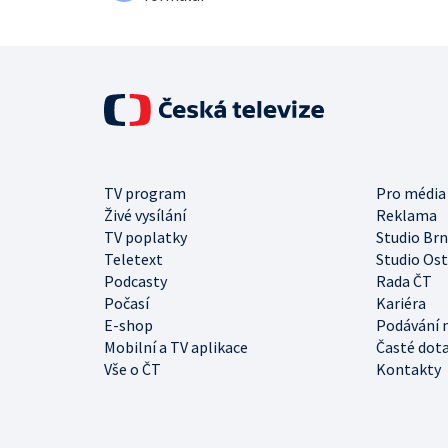
TV program
Pro média
Živé vysílání
Reklama
TV poplatky
Studio Br
Teletext
Studio Os
Podcasty
Rada ČT
Počasí
Kariéra
E-shop
Podávání 
Mobilní a TV aplikace
Časté dot
Vše o ČT
Kontakty