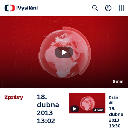
Close
Search
6 min
18.
Další
díl
dubna
18.
4 min
2013
dubna
13:02
2013
13:30