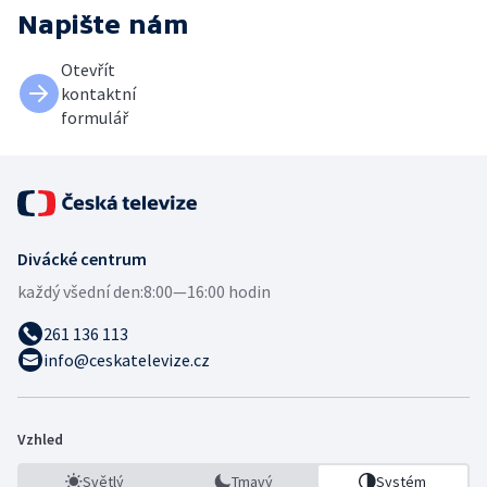
Napište nám
Otevřít
kontaktní
formulář
Divácké centrum
každý všední den:
8:00—16:00 hodin
261 136 113
info@ceskatelevize.cz
Vzhled
Světlý
Tmavý
Systém