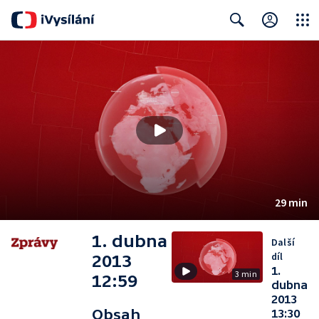
Close
Search
29 min
1. dubna
Další
díl
2013
1.
3 min
12:59
dubna
2013
Obsah
13:30