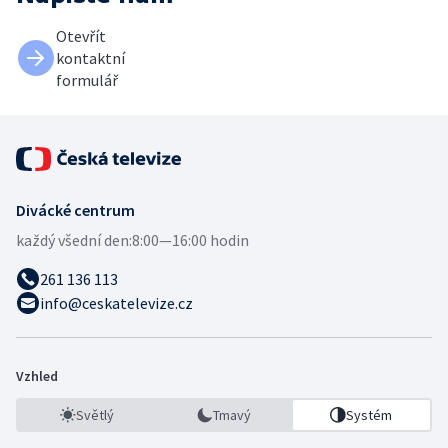
Otevřít
kontaktní
formulář
Divácké centrum
každý všední den:
8:00—16:00 hodin
261 136 113
info@ceskatelevize.cz
Vzhled
Světlý
Tmavý
Systém