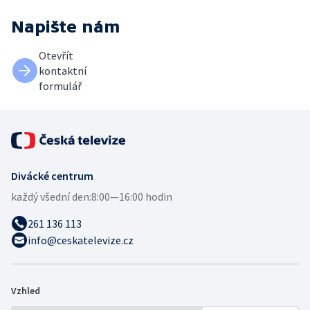
Napište nám
Otevřít
kontaktní
formulář
Divácké centrum
každý všední den:
8:00—16:00 hodin
261 136 113
info@ceskatelevize.cz
Vzhled