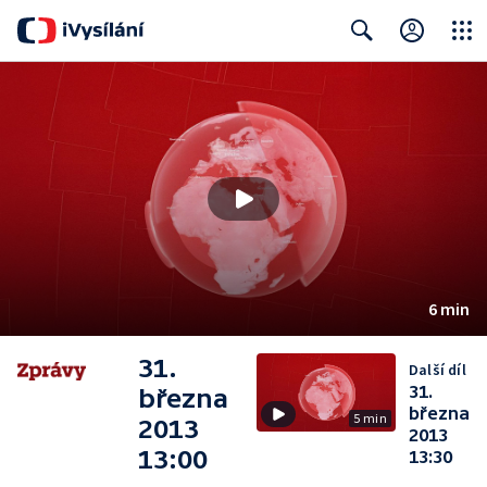
Close
Search
6 min
31.
Další díl
31.
března
března
5 min
2013
2013
13:00
13:30