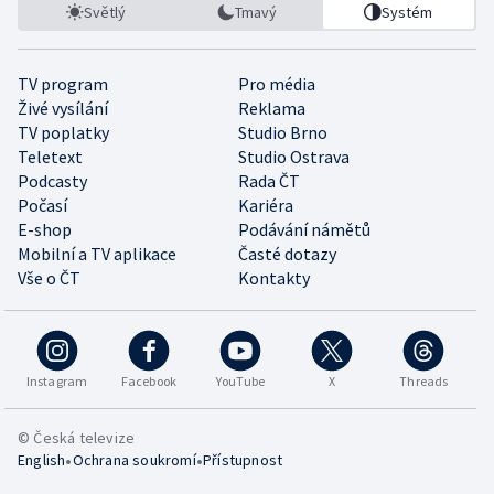
Světlý
Tmavý
Systém
TV program
Pro média
Živé vysílání
Reklama
TV poplatky
Studio Brno
Teletext
Studio Ostrava
Podcasty
Rada ČT
Počasí
Kariéra
E-shop
Podávání námětů
Mobilní a TV aplikace
Časté dotazy
Vše o ČT
Kontakty
Instagram
Facebook
YouTube
X
Threads
© Česká televize
•
•
English
Ochrana soukromí
Přístupnost