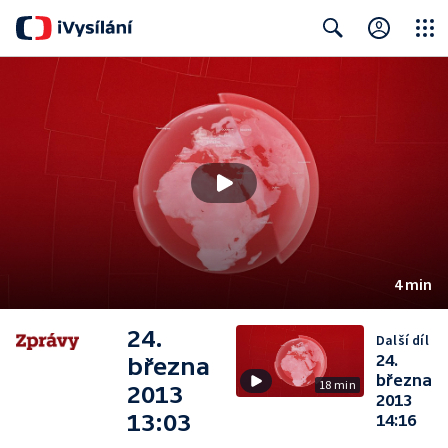
Close
Search
4 min
24.
Další díl
24.
března
března
18 min
2013
2013
13:03
14:16