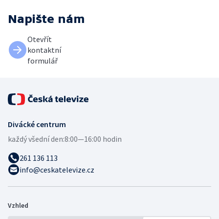
Napište nám
Otevřít
kontaktní
formulář
Divácké centrum
každý všední den:
8:00—16:00 hodin
261 136 113
info@ceskatelevize.cz
Vzhled