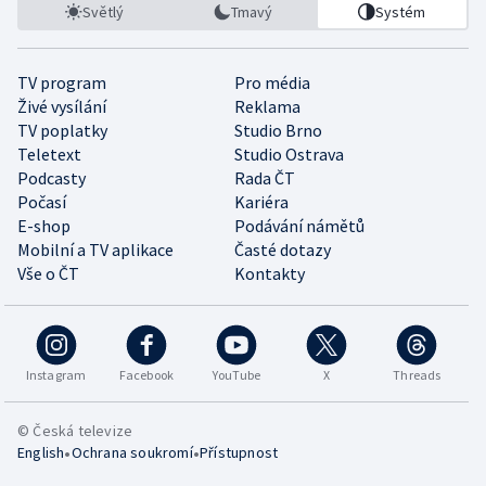
Světlý
Tmavý
Systém
TV program
Pro média
Živé vysílání
Reklama
TV poplatky
Studio Brno
Teletext
Studio Ostrava
Podcasty
Rada ČT
Počasí
Kariéra
E-shop
Podávání námětů
Mobilní a TV aplikace
Časté dotazy
Vše o ČT
Kontakty
Instagram
Facebook
YouTube
X
Threads
© Česká televize
•
•
English
Ochrana soukromí
Přístupnost