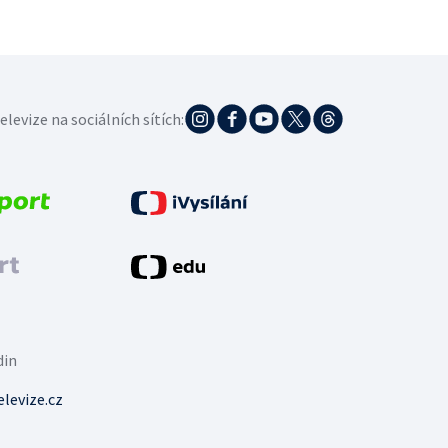
elevize na sociálních sítích:
din
levize.cz