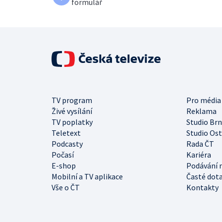
formulář
TV program
Pro média
Živé vysílání
Reklama
TV poplatky
Studio Br
Teletext
Studio Os
Podcasty
Rada ČT
Počasí
Kariéra
E-shop
Podávání 
Mobilní a TV aplikace
Časté dot
Vše o ČT
Kontakty