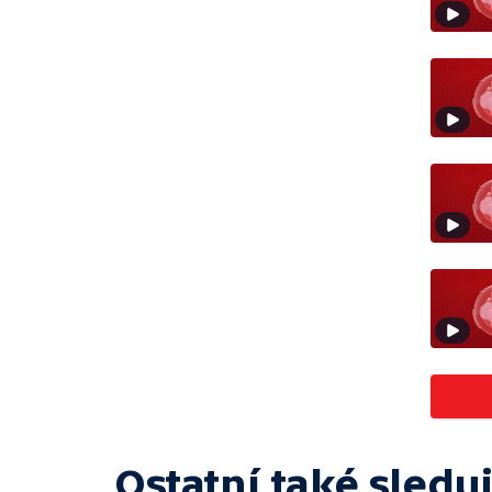
Ostatní také sleduj