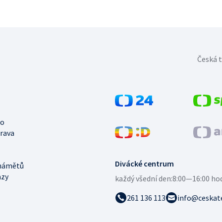
Česká t
no
trava
Divácké centrum
námětů
azy
každý všední den:
8:00—16:00 ho
261 136 113
info@ceskate