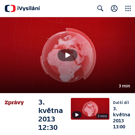
Close
Search
3 min
3.
Další díl
3.
května
května
3 min
2013
2013
12:30
13:00