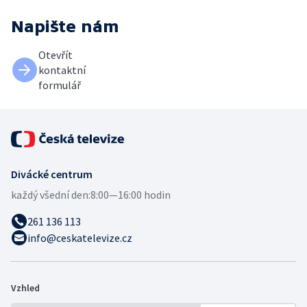
Napište nám
Otevřít
kontaktní
formulář
Divácké centrum
každý všední den:
8:00—16:00 hodin
261 136 113
info@ceskatelevize.cz
Vzhled