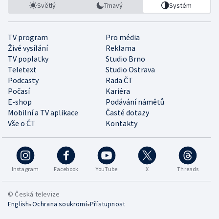
Světlý
Tmavý
Systém
TV program
Pro média
Živé vysílání
Reklama
TV poplatky
Studio Brno
Teletext
Studio Ostrava
Podcasty
Rada ČT
Počasí
Kariéra
E-shop
Podávání námětů
Mobilní a TV aplikace
Časté dotazy
Vše o ČT
Kontakty
Instagram
Facebook
YouTube
X
Threads
© Česká televize
•
•
English
Ochrana soukromí
Přístupnost