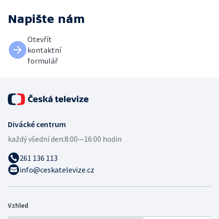
Napište nám
Otevřít
kontaktní
formulář
Divácké centrum
každý všední den:
8:00—16:00 hodin
261 136 113
info@ceskatelevize.cz
Vzhled