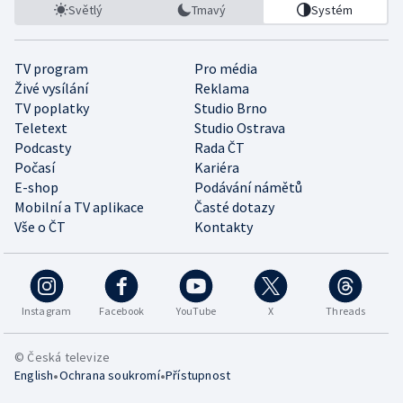
Světlý
Tmavý
Systém
TV program
Pro média
Živé vysílání
Reklama
TV poplatky
Studio Brno
Teletext
Studio Ostrava
Podcasty
Rada ČT
Počasí
Kariéra
E-shop
Podávání námětů
Mobilní a TV aplikace
Časté dotazy
Vše o ČT
Kontakty
Instagram
Facebook
YouTube
X
Threads
© Česká televize
•
•
English
Ochrana soukromí
Přístupnost