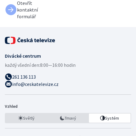
Otevřít
kontaktní
formulář
Divácké centrum
každý všední den:
8:00—16:00 hodin
261 136 113
info@ceskatelevize.cz
Vzhled
Světlý
Tmavý
Systém