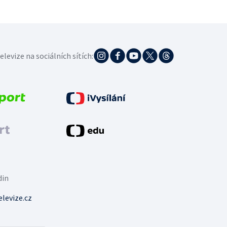
elevize na sociálních sítích:
din
levize.cz