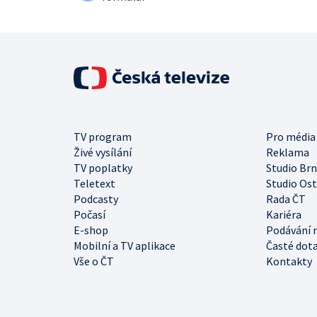
TV program
Pro média
Živé vysílání
Reklama
TV poplatky
Studio Br
Teletext
Studio Os
Podcasty
Rada ČT
Počasí
Kariéra
E-shop
Podávání 
Mobilní a TV aplikace
Časté dot
Vše o ČT
Kontakty