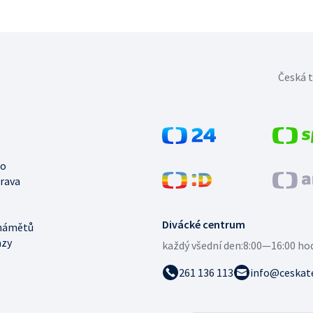
Česká t
no
trava
Divácké centrum
námětů
azy
každý všední den:
8:00—16:00 ho
261 136 113
info@ceskate