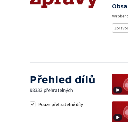
Obsa
Vyroben
Zpravod
Přehled dílů
98333 přehratelných
Pouze přehratelné díly