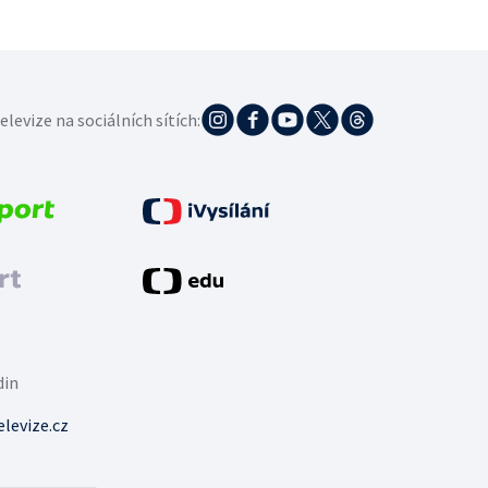
elevize na sociálních sítích:
din
levize.cz