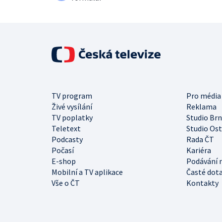
TV program
Pro média
Živé vysílání
Reklama
TV poplatky
Studio Br
Teletext
Studio Os
Podcasty
Rada ČT
Počasí
Kariéra
E-shop
Podávání 
Mobilní a TV aplikace
Časté dot
Vše o ČT
Kontakty