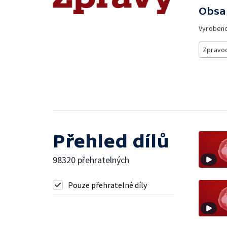
Obsa
Vyroben
Zpravod
Přehled dílů
98320 přehratelných
Pouze přehratelné díly