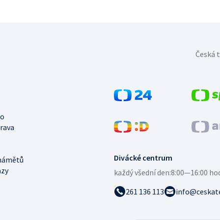
Česká t
no
trava
Divácké centrum
námětů
azy
každý všední den:
8:00—16:00 ho
261 136 113
info@ceskate