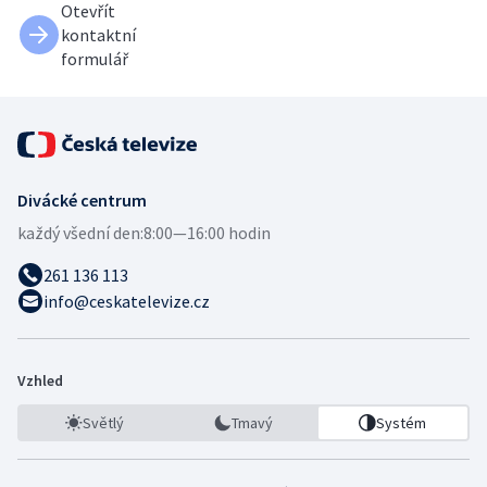
Otevřít
kontaktní
formulář
Divácké centrum
každý všední den:
8:00—16:00 hodin
261 136 113
info@ceskatelevize.cz
Vzhled
Světlý
Tmavý
Systém