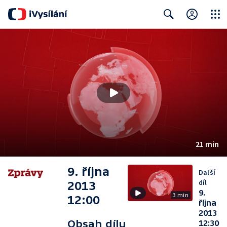
Close
Search
21 min
9. října
Další
díl
2013
9.
3 min
12:00
října
2013
Obsah dílu
12:30