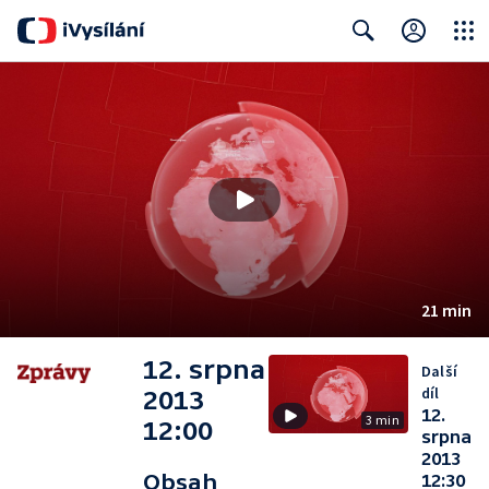
Close
Search
21 min
12. srpna
Další
díl
2013
12.
3 min
12:00
srpna
2013
Obsah
12:30