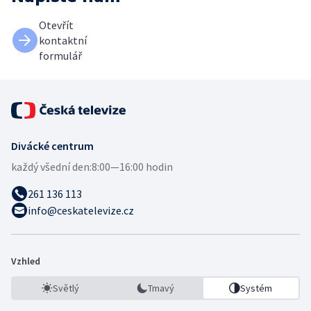
Otevřít
kontaktní
formulář
Divácké centrum
každý všední den:
8:00—16:00 hodin
261 136 113
info@ceskatelevize.cz
Vzhled
Světlý
Tmavý
Systém