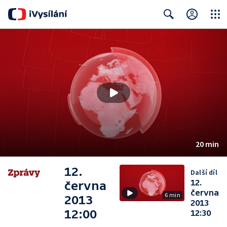
Close
Search
20 min
12.
Další díl
12.
června
června
6 min
2013
2013
12:00
12:30