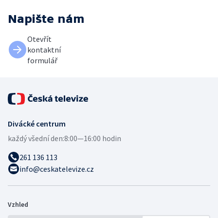
Napište nám
Otevřít
kontaktní
formulář
Divácké centrum
každý všední den:
8:00—16:00 hodin
261 136 113
info@ceskatelevize.cz
Vzhled