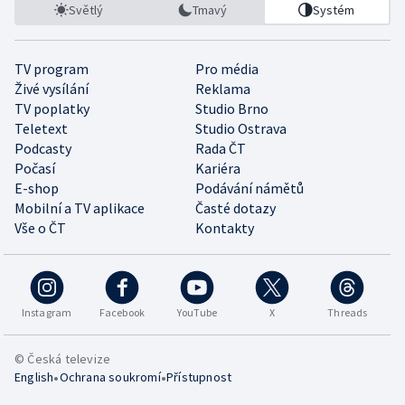
Světlý
Tmavý
Systém
TV program
Pro média
Živé vysílání
Reklama
TV poplatky
Studio Brno
Teletext
Studio Ostrava
Podcasty
Rada ČT
Počasí
Kariéra
E-shop
Podávání námětů
Mobilní a TV aplikace
Časté dotazy
Vše o ČT
Kontakty
Instagram
Facebook
YouTube
X
Threads
© Česká televize
•
•
English
Ochrana soukromí
Přístupnost