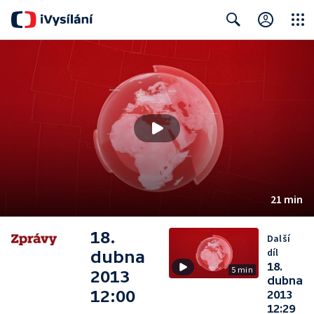
Close
Search
21 min
18.
Další
díl
dubna
18.
5 min
2013
dubna
12:00
2013
12:29