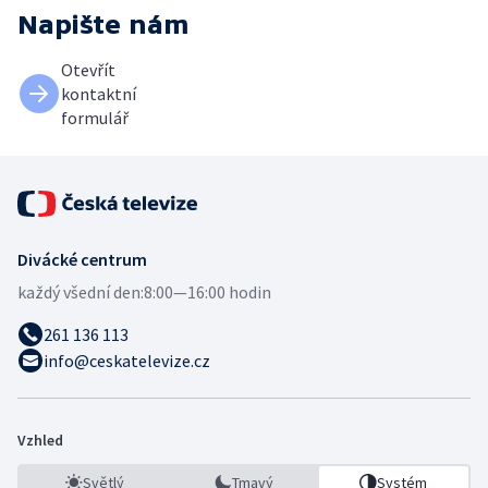
Napište nám
Otevřít
kontaktní
formulář
Divácké centrum
každý všední den:
8:00—16:00 hodin
261 136 113
info@ceskatelevize.cz
Vzhled
Světlý
Tmavý
Systém