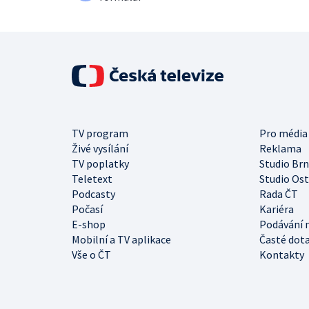
TV program
Pro média
Živé vysílání
Reklama
TV poplatky
Studio Br
Teletext
Studio Os
Podcasty
Rada ČT
Počasí
Kariéra
E-shop
Podávání 
Mobilní a TV aplikace
Časté dot
Vše o ČT
Kontakty