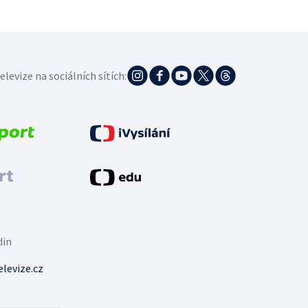
elevize na sociálních sítích:
din
levize.cz