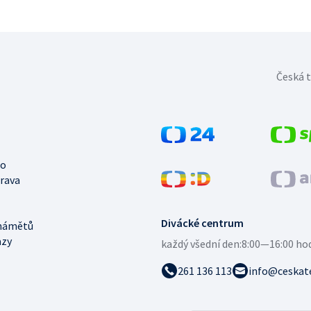
Česká t
no
trava
Divácké centrum
námětů
azy
každý všední den:
8:00—16:00 ho
261 136 113
info@ceskate