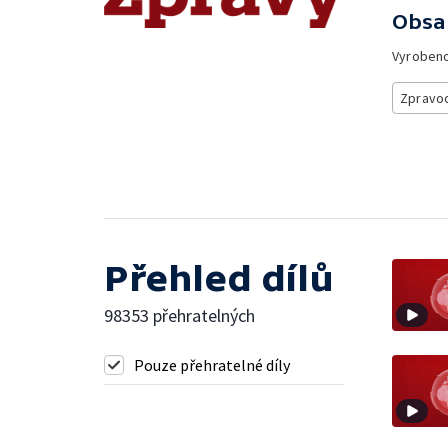
Obsa
Vyroben
Zpravod
Přehled dílů
98353 přehratelných
Pouze přehratelné díly