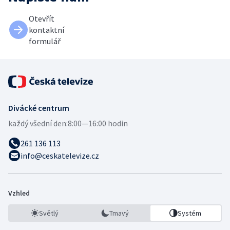
Otevřít
kontaktní
formulář
Divácké centrum
každý všední den:
8:00—16:00 hodin
261 136 113
info@ceskatelevize.cz
Vzhled
Světlý
Tmavý
Systém