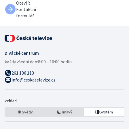
Otevřít
kontaktní
formulář
Divácké centrum
každý všední den:
8:00—16:00 hodin
261 136 113
info@ceskatelevize.cz
Vzhled
Světlý
Tmavý
Systém