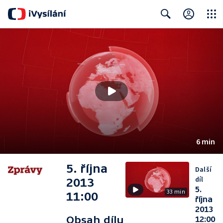
Close
Search
6 min
5. října
Další
díl
2013
5.
33 min
11:00
října
2013
Obsah dílu
12:00