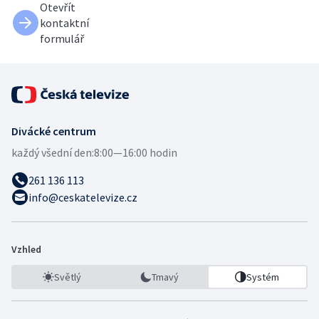
Otevřít
kontaktní
formulář
Divácké centrum
každý všední den:
8:00—16:00 hodin
261 136 113
info@ceskatelevize.cz
Vzhled
Světlý
Tmavý
Systém