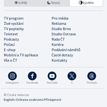
Světlý
Tmavý
Systém
TV program
Pro média
Živé vysílání
Reklama
TV poplatky
Studio Brno
Teletext
Studio Ostrava
Podcasty
Rada ČT
Počasí
Kariéra
E-shop
Podávání námětů
Mobilní a TV aplikace
Časté dotazy
Vše o ČT
Kontakty
Instagram
Facebook
YouTube
X
Threads
© Česká televize
•
•
English
Ochrana soukromí
Přístupnost