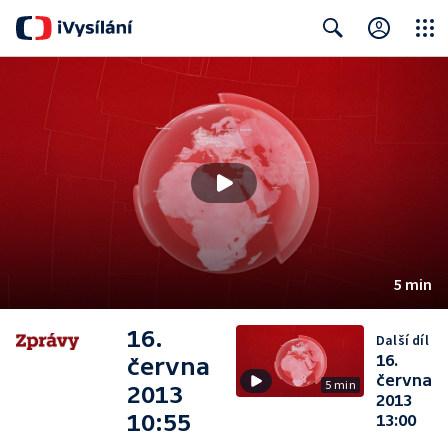
Close
Search
5 min
16.
Další díl
16.
června
června
5 min
2013
2013
10:55
13:00