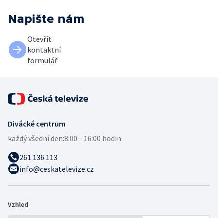
Napište nám
Otevřít
kontaktní
formulář
Divácké centrum
každý všední den:
8:00—16:00 hodin
261 136 113
info@ceskatelevize.cz
Vzhled