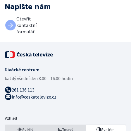
Napište nám
Otevřít
kontaktní
formulář
Divácké centrum
každý všední den:
8:00—16:00 hodin
261 136 113
info@ceskatelevize.cz
Vzhled
Světlý
Tmavý
Systém