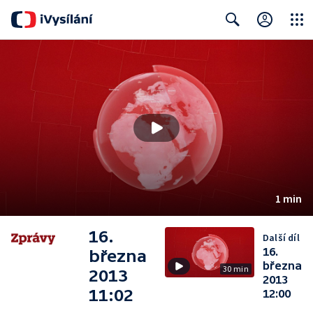
Close
Search
1 min
16.
Další díl
16.
března
března
30 min
2013
2013
11:02
12:00