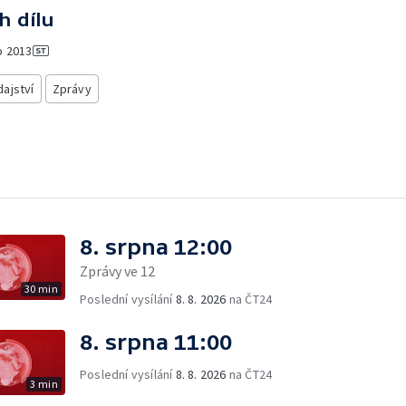
h dílu
o
2013
ajství
Zprávy
8. srpna 12:00
Zprávy ve 12
30 min
Poslední vysílání
8. 8. 2026
na ČT24
8. srpna 11:00
Poslední vysílání
8. 8. 2026
na ČT24
3 min