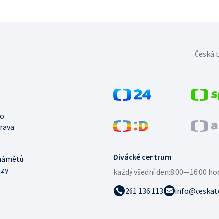
Česká t
no
trava
Divácké centrum
námětů
azy
každý všední den:
8:00—16:00 ho
261 136 113
info@ceskate