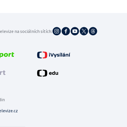
elevize na sociálních sítích:
din
levize.cz