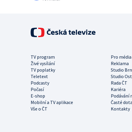
TV program
Pro média
Živé vysílání
Reklama
TV poplatky
Studio Br
Teletext
Studio Os
Podcasty
Rada ČT
Počasí
Kariéra
E-shop
Podávání 
Mobilní a TV aplikace
Časté dot
Vše o ČT
Kontakty