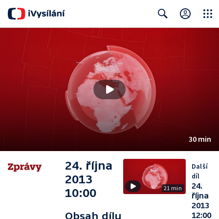
Close
Search
30 min
24. října
Další
díl
2013
24.
21 min
10:00
října
2013
Obsah dílu
12:00