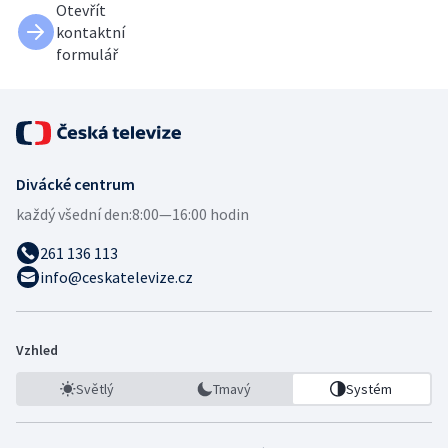
Otevřít
kontaktní
formulář
Divácké centrum
každý všední den:
8:00—16:00 hodin
261 136 113
info@ceskatelevize.cz
Vzhled
Světlý
Tmavý
Systém