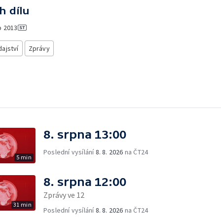
h dílu
o
2013
ajství
Zprávy
8. srpna 13:00
Poslední vysílání
8. 8. 2026
na ČT24
5 min
8. srpna 12:00
Zprávy ve 12
31 min
Poslední vysílání
8. 8. 2026
na ČT24