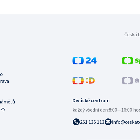
Česká t
no
trava
Divácké centrum
námětů
azy
každý všední den:
8:00—16:00 ho
261 136 113
info@ceskate