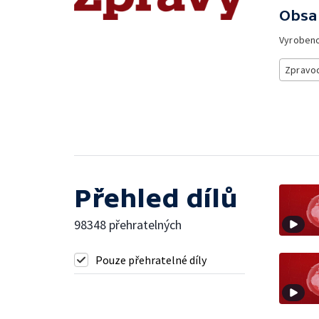
Obsa
Vyroben
Zpravod
Přehled dílů
98348 přehratelných
Pouze přehratelné díly