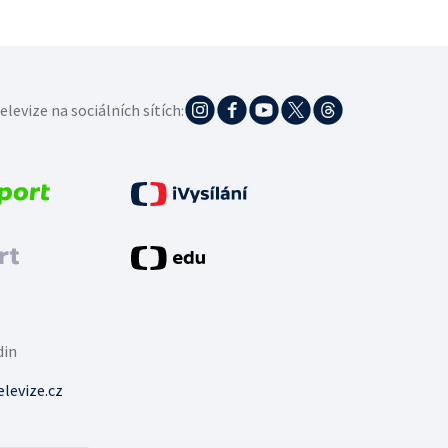
elevize na sociálních sítích:
din
levize.cz