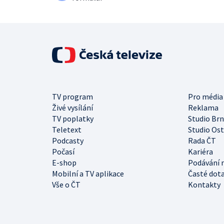
TV program
Pro média
Živé vysílání
Reklama
TV poplatky
Studio Br
Teletext
Studio Os
Podcasty
Rada ČT
Počasí
Kariéra
E-shop
Podávání 
Mobilní a TV aplikace
Časté dot
Vše o ČT
Kontakty